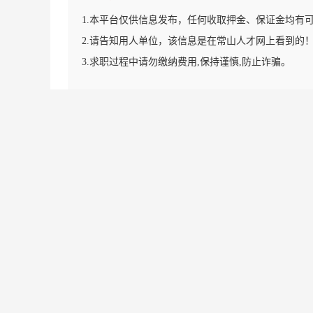
1.本平台仅供信息发布，任何收取押金、保证金均有
2.请告知用人单位，该信息是在常山人才网上看到的
3.求职过程中请勿缴纳费用,保持谨慎,防止诈骗。
栏目导航:
职位搜索
简历中心
名企展示
一句话
套餐标准
金币充值
意见建议
联系我