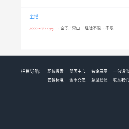
主播
/
全职
/
常山
/
经验不限
/
不限
5000～7000元
栏目导航:
职位搜索
简历中心
名企展示
一句话
套餐标准
金币充值
意见建议
联系我