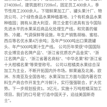
274039㎡，建筑面积17209㎡，固定员工400余人，季
节性用工2000余人。下辖鲜果加工厂、罐头果汁厂、物
流公司、2个绿色食品水果种植基地、1个有机食品水果
种植园；拥有从澳大利亚、荷兰全套引进具有当今国际
先进水平的水果采后商品化处理生产线，和完善的催
熟、冷藏、气调保鲜等设施，年生产销售胡柚、蜜桔、
西瓜等名优水果4万余吨；及年产5000吨出口果蔬罐
头、年产5000吨果汁生产线。 公司历年荣获“中国国际
农业博览会名牌产品”、“浙江省优质农产品金奖”、“浙
江名牌产品”、“浙江省著名商标”、“中华名果”和“浙江省
十大柑橘名果”等荣誉称号。 公司以柑橘类水果综合深
加工为主业，不断开拓国内外市场。鲜果遍及北美、欧
洲、东南亚及全国各地；水果深加工方面与国内著名饮
料生产商合作开发生产冷鲜汁，实行强强联合，扩大优
势。下一步规划投资1。3亿元，实施十万吨柑橘深加工
项目。我们的口号是“打造中国天子，迎战美国新奇
士”。